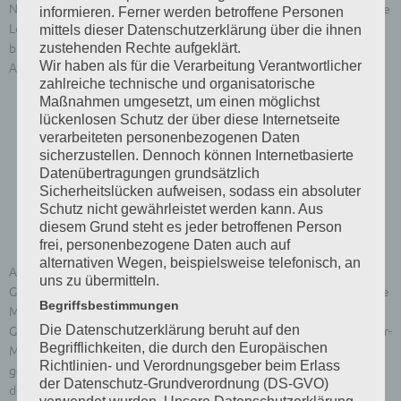
Name, Vorname, Mitglieds-Nr., Dauer der Mitgliedschaft, züchterische
informieren. Ferner werden betroffene Personen
Leistungen, Funktionen, Ehrenämter in der VZE (vorher SZG),
mittels dieser Datenschutzerklärung über die ihnen
zustehenden Rechte aufgeklärt.
bisherige Auszeichnungen, wann erfolgte die letzte Auszeichnung
Wir haben als für die Verarbeitung Verantwortlicher
Antragsberechtigt sind:
zahlreiche technische und organisatorische
Maßnahmen umgesetzt, um einen möglichst
das Präsidium der VZE
lückenlosen Schutz der über diese Internetseite
die Vorsitzenden der Landesgruppen
verarbeiteten personenbezogenen Daten
die Leitungen der Interessengemeinschaften
sicherzustellen. Dennoch können Internetbasierte
die Vereinsvorstände
Datenübertragungen grundsätzlich
Sicherheitslücken aufweisen, sodass ein absoluter
Schutz nicht gewährleistet werden kann. Aus
diesem Grund steht es jeder betroffenen Person
Alfred-Fichtner-Medaille
frei, personenbezogene Daten auch auf
alternativen Wegen, beispielsweise telefonisch, an
Aus besonderem Anlass, in der Regel zu besonderen
uns zu übermitteln.
Gründungsjubiläen der VZE, verleiht das Präsidium an herausragende
Begriffsbestimmungen
Mitglieder und Förderer der VZE und der Vogelzucht die dem
Die Datenschutzerklärung beruht auf den
Gründer der Vereinigung Alfred Fichtner gewidmete „Alfred-Fichtner-
Begrifflichkeiten, die durch den Europäischen
Medaille“. Diese Auszeichnung würdigt in besonderer Weise
Richtlinien- und Verordnungsgeber beim Erlass
gesellschaftlich wirksame Leistungen von Mitgliedern und Freunden
der Datenschutz-Grundverordnung (DS-GVO)
der VZE. Vor der Vergabe dieser Ehrung ist der Gesamtvorstand zu