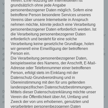
Verein. Eine Nutzung der Internetseiten ist
Veranstaltungen der VZE teilgenommen hat
grundsätzlich ohne jede Angabe
personenbezogener Daten möglich. Sofern eine
und / oder teilnimmt,
betroffene Person besondere Services unseres
Vereins über unsere Internetseite in Anspruch
– Fachbeiträge in der Monatszeitschrift der VZE oder anderen
nehmen möchte, könnte jedoch eine Verarbeitung
Fachorganen geleistet hat oder
personenbezogener Daten erforderlich werden. Ist
die Verarbeitung personenbezogener Daten
– oder in andere Weise in sehr hohem Maße zu Ehre und Ansehen der
erforderlich und besteht für eine solche
VZE beigetragen hat.
Verarbeitung keine gesetzliche Grundlage, holen
wir generell eine Einwilligung der betroffenen
Mit Zustimmung des Gesamtvorstandes können zu Ehrenmitgliedern
Person ein.
der VZE auch Persönlichkeiten des öffentlichen Lebens, die die Arbeit
Die Verarbeitung personenbezogener Daten,
der VZE
beispielsweise des Namens, der Anschrift, E-Mail-
Adresse oder Telefonnummer einer betroffenen
in herausragender Weise unterstützen, berufen werden.
Person, erfolgt stets im Einklang mit der
Ehrenmitglieder sind vom Mitgliedsbeitrag befreit.
Datenschutz-Grundverordnung und in
Übereinstimmung mit den für uns geltenden
Antrag
landesspezifischen Datenschutzbestimmungen.
Der Antrag auf eine der vorstehend aufgeführten Auszeichnungen/
Mittels dieser Datenschutzerklärung möchte unser
Ehrungen ist schriftlich zu stellen, im Übrigen nicht formgebunden. Er
Verein die Öffentlichkeit über Art, Umfang und
Zweck der von uns erhobenen, genutzten und
muss mindestens folgende Angaben enthalten:
verarbeiteten personenbezogenen Daten