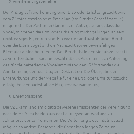
Anerkennungsverfahren
Einschränkung der Verarbeitung ist die Markierung
gespeicherter personenbezogener Daten mit dem
Der Antrag auf Anerkennung einer Erst- oder Erhaltungszucht wird
Ziel, ihre künftige Verarbeitung einzuschränken.
vom Züchter formlos beim Präsidium (am Sitz der Geschäftsstelle)
e) Profiling
eingereicht. Der Züchter erklärt mit der Antragstellung, dass die
Profiling ist jede Art der automatisierten
Vögel, mit denen die Erst- oder Erhaltungszucht gelungen ist, sein
Verarbeitung personenbezogener Daten, die darin
rechtmäßiges Eigentum sind. Ein exakter und ausführlicher Bericht
besteht, dass diese personenbezogenen Daten
über die Elternvögel und die Nachzucht sowie beweisfähiges
verwendet werden, um bestimmte persönliche
Bildmaterial sind beizulegen. Der Bericht ist in der Monatszeitschrift
Aspekte, die sich auf eine natürliche Person
zu veröffentlichen. Sodann beschließt das Präsidium nach Anhörung
beziehen, zu bewerten, insbesondere, um Aspekte
des für die betreffende Vogelart zuständigen IG-Vorstandes die
bezüglich Arbeitsleistung, wirtschaftlicher Lage,
Gesundheit, persönlicher Vorlieben, Interessen,
Anerkennung der beantragten Deklaration. Die Übergabe der
Zuverlässigkeit, Verhalten, Aufenthaltsort oder
Ehrenurkunde und der Medaille für eine Erst- oder Erhaltungszucht
Ortswechsel dieser natürlichen Person zu
erfolgt bei der nächstfällige Mitgliederversammlung.
analysieren oder vorherzusagen.
Ehrenpräsident
f) Pseudonymisierung
Pseudonymisierung ist die Verarbeitung
Die VZE kann langjährig tätig gewesene Präsidenten der Vereinigung
personenbezogener Daten in einer Weise, auf
nach deren Ausscheiden aus der Leitungsverantwortung zu
welche die personenbezogenen Daten ohne
„Ehrenpräsidenten“ ernennen. Die Verleihung diese Titels ist auch
Hinzuziehung zusätzlicher Informationen nicht
möglich an andere Personen, die über einen langen Zeitraum
mehr einer spezifischen betroffenen Person
überragende Leistungen von existentieller Bedeutung zugunsten