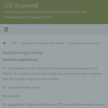
Zum
VZE Vogelwelt
Inhalt
Vereinigung für Zucht und Erhaltung einheimischer und
springen
fremdländischer Vögel e.V. (VZE)
Start
VZE
Satzung, Ordnungen, Richtlinien
Auszeichnungsordnung
Auszeichnungsordnung
Auszeichnungsordnung
Für Verdienste um die VZE sowie für besondere Leistungen zum
Wohle der Vogelzucht können folgende Auszeichnungen vergeben
bzw. Ehrungen vorgenommen werden:
A – Allgemeine Ehrungen
Ehrennadel
Für langjährige Mitgliedschaft in der VZE wird eine Ehrennadel in drei