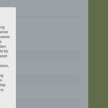
ung
gener
nseres
e
den.
t für
erell
mens,
ng
en
chte
uns
.