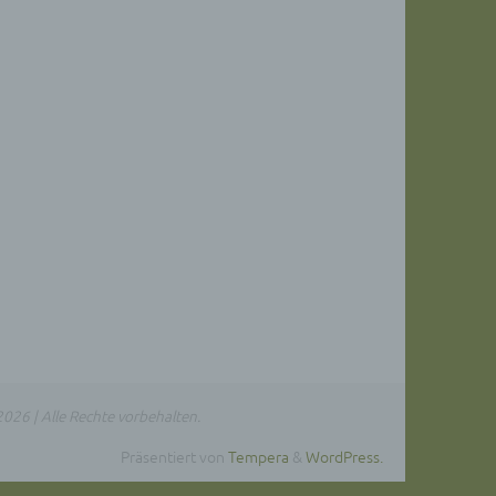
er, zu
en
en,
e
ng
hang
026 | Alle Rechte vorbehalten.
der
Präsentiert von
Tempera
&
WordPress.
g, das