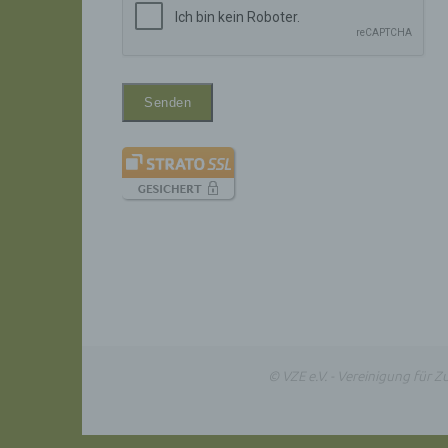
ident
„betro
Perso
Zuord
Stand
beson
genet
Identi
b) be
Betrof
Perso
Veran
c) Ve
Verar
ausge
mit p
Organ
© VZE e.V. - Vereinigung für 
Verän
Offen
Berei
Lösch