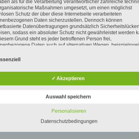
aben als für die Verarbeitung Verantwortlicher zahlreiche techn
rganisatorische Maßnahmen umgesetzt, um einen möglichst
nlosen Schutz der über diese Internetseite verarbeiteten
nenbezogenen Daten sicherzustellen. Dennoch können
netbasierte Datenübertragungen grundsätzlich Sicherheitslücke
isen, sodass ein absoluter Schutz nicht gewährleistet werden k
iesem Grund steht es jeder betroffenen Person frei,
nenbezogene Daten auch auf alternativen Wegen, beispielswe
onisch, an uns zu übermitteln.
ssenziell
ffsbestimmungen
atenschutzerklärung beruht auf den Begrifflichkeiten, die durch
äischen Richtlinien- und Verordnungsgeber beim Erlass der
✓ Akzeptieren
schutz-Grundverordnung (DS-GVO) verwendet wurden. Unser
schutzerklärung soll sowohl für die Öffentlichkeit als auch für u
n und Geschäftspartner einfach lesbar und verständlich sein.
Auswahl speichern
zu gewährleisten, möchten wir vorab die verwendeten
flichkeiten erläutern.
Personalisieren
erwenden in dieser Datenschutzerklärung unter anderem die
nden Begriffe:
Datenschutzbedingungen
ersonenbezogene Daten
nenbezogene Daten sind alle Informationen, die sich auf eine