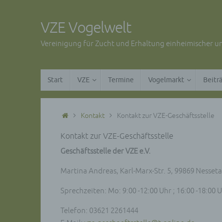
Zum
Inhalt
VZE Vogelwelt
springen
Vereinigung für Zucht und Erhaltung einheimischer un
Zum
Start
VZE
Termine
Vogelmarkt
Beitr
Inhalt
springen
Start
Kontakt
Kontakt zur VZE-Geschäftsstelle
Kontakt zur VZE-Geschäftsstelle
Geschäftsstelle der VZE e.V.
Martina Andreas, Karl-Marx-Str. 5, 99869 Nesseta
Sprechzeiten: Mo: 9:00 -12:00 Uhr ; 16:00 -18:00 Uh
Telefon: 03621 2261444