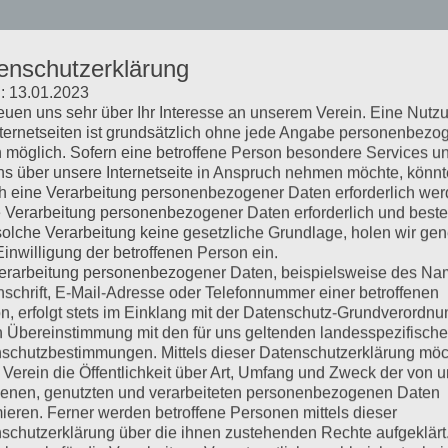
enschutzerklärung
: 13.01.2023
reuen uns sehr über Ihr Interesse an unserem Verein. Eine Nutz
nternetseiten ist grundsätzlich ohne jede Angabe personenbezo
 möglich. Sofern eine betroffene Person besondere Services u
ns über unsere Internetseite in Anspruch nehmen möchte, könnt
h eine Verarbeitung personenbezogener Daten erforderlich wer
ie Verarbeitung personenbezogener Daten erforderlich und besteh
solche Verarbeitung keine gesetzliche Grundlage, holen wir gen
Einwilligung der betroffenen Person ein.
erarbeitung personenbezogener Daten, beispielsweise des Na
nschrift, E-Mail-Adresse oder Telefonnummer einer betroffenen
n, erfolgt stets im Einklang mit der Datenschutz-Grundverordnu
n Übereinstimmung mit den für uns geltenden landesspezifisch
schutzbestimmungen. Mittels dieser Datenschutzerklärung mö
 Verein die Öffentlichkeit über Art, Umfang und Zweck der von 
enen, genutzten und verarbeiteten personenbezogenen Daten
mieren. Ferner werden betroffene Personen mittels dieser
schutzerklärung über die ihnen zustehenden Rechte aufgeklärt