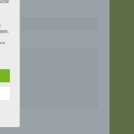
ische
n
ann.
ise
 den
e
nsere
 Um