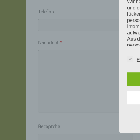
Wir h
und o
Telefon
lücke
perso
Inter
aufwe
Aus d
Nachricht
*
perso
telef
E
Begri
Die D
Europ
Daten
Daten
Kunde
dies 
Begrif
Wir v
folge
Recaptcha
a) p
Perso