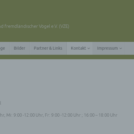
d fremdländischer Vögel e.V. (VZE)
äge
Bilder
Partner & Links
Kontakt
Impressum
l
r, Mi: 9:00 -12:00 Uhr, Fr: 9:00 -12:00 Uhr ; 16:00 – 18:00 Uhr