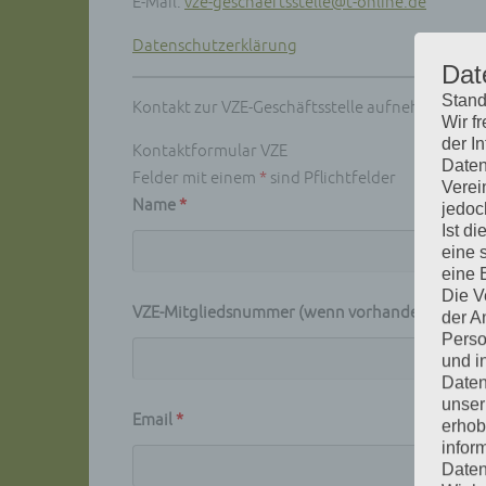
E-Mail:
vze-geschaeftsstelle@t-online.de
Datenschutzerklärung
Dat
Stand
Kontakt zur VZE-Geschäftsstelle aufnehmen.
Wir f
der I
Kontaktformular VZE
Daten
Felder mit einem
*
sind Pflichtfelder
Verei
Name
*
jedoc
Ist d
eine 
eine 
Die V
VZE-Mitgliedsnummer (wenn vorhanden)
der A
Perso
und i
Daten
unser
Email
*
erhob
infor
Daten