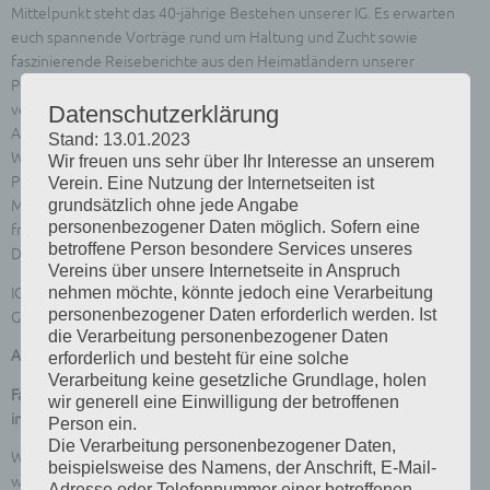
Mittelpunkt steht das 40-jährige Bestehen unserer IG. Es erwarten
euch spannende Vorträge rund um Haltung und Zucht sowie
faszinierende Reiseberichte aus den Heimatländern unserer
Pfleglinge. Darüber hinaus blicken wir gemeinsam auf die
Datenschutzerklärung
vergangenen vier Jahrzehnte zurück.
Auch die Wahl des neuen Vorstandes steht auf der Tagesordnung.
Stand: 13.01.2023
Wie ihr seht, haben wir ein abwechslungsreiches und interessantes
Wir freuen uns sehr über Ihr Interesse an unserem
Programm für euch vorbereitet!
Verein. Eine Nutzung der Internetseiten ist
grundsätzlich ohne jede Angabe
Merkt euch diesen Termin und kommt zahlreich nach Klieken! Wir
personenbezogener Daten möglich. Sofern eine
freuen uns darauf, viele Züchter willkommen zu heißen.
betroffene Person besondere Services unseres
Der Beginn ist voraussichtlich um 10:00 Uhr.
Vereins über unsere Internetseite in Anspruch
nehmen möchte, könnte jedoch eine Verarbeitung
IG Vorsitzender
personenbezogener Daten erforderlich werden. Ist
Gerhard Schmidt
die Verarbeitung personenbezogener Daten
Aktualisierung: Interessengemeinschaft Papageienvögel
erforderlich und besteht für eine solche
Verarbeitung keine gesetzliche Grundlage, holen
Fachtagung am Sonntag, den 26.April 2026 Beginn um 9,30 Uhr
wir generell eine Einwilligung der betroffenen
in 06869 Klieken im Hotel „Waldschlößchen“ Hauptstraße 1
0
Person ein.
Die Verarbeitung personenbezogener Daten,
Wir blicken auf 40 Jahre IG Papageienvögel zurück, zu diesem Anlass
beispielsweise des Namens, der Anschrift, E-Mail-
wird es einen bildlichen Rückblick geben.
Adresse oder Telefonnummer einer betroffenen