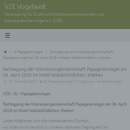
Zum
VZE Vogelwelt
Inhalt
Vereinigung für Zucht und Erhaltung einheimischer und
springen
fremdländischer Vögel e.V. (VZE)
Start
IG Papageienvögel
Fachtagung der Interessengemeinschaft
Papageienvögel am 26. April 2026 im Hotel Waldschlößchen, Klieken
Fachtagung der Interessengemeinschaft Papageienvögel am
26. April 2026 im Hotel Waldschlößchen, Klieken
12. Februar 2026
IG Papageienvögel
,
IG Tagungen
,
Veranstaltungen
VZE – IG – Papageienvögel
Fachtagung der Interessengemeinschaft Papageienvögel am 26. April
2026 im Hotel Waldschlößchen, Klieken
Liebe Mitglieder und alle interessierten Züchter,
wir laden euch herzlich zu unserer nächsten Tagung ein! Im