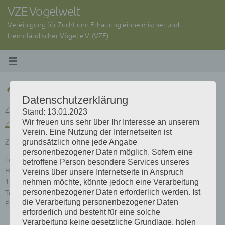
Zum
VZE Vogelwelt
Inhalt
Vereinigung für Zucht und Erhaltung einheimischer und
springen
fremdländischer Vögel e.V. (VZE)
Start
VZE
LG, IG, Zuchtrichter
Zuchtrichter
Datenschutzerklärung
Zuchtrichter
Stand: 13.01.2023
Wir freuen uns sehr über Ihr Interesse an unserem
Zuchtrichter-VZE-Stand-09-2020 (PDF)
Verein. Eine Nutzung der Internetseiten ist
grundsätzlich ohne jede Angabe
Zuchtrichterobmann der VZE
personenbezogener Daten möglich. Sofern eine
Lothar Schröder
betroffene Person besondere Services unseres
Heller Weg 29
Vereins über unsere Internetseite in Anspruch
nehmen möchte, könnte jedoch eine Verarbeitung
18239 Satow
personenbezogener Daten erforderlich werden. Ist
Tel.: 038295 779856
die Verarbeitung personenbezogener Daten
E-Mail:
lothar-57@t-online.de
erforderlich und besteht für eine solche
Verarbeitung keine gesetzliche Grundlage, holen