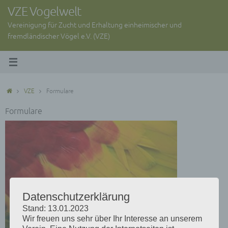
Zum
VZE Vogelwelt
Inhalt
Vereinigung für Zucht und Erhaltung einheimischer und
springen
fremdländischer Vögel e.V. (VZE)
Start
VZE
Formulare
Formulare
Datenschutzerklärung
Stand: 13.01.2023
Wir freuen uns sehr über Ihr Interesse an unserem