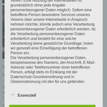
Verein. Eine Nutzung der Internetseiten ist
grundsätzlich ohne jede Angabe
personenbezogener Daten möglich. Sofern eine
betroffene Person besondere Services unseres
Vereins über unsere Internetseite in Anspruch
nehmen möchte, könnte jedoch eine Verarbeitung
personenbezogener Daten erforderlich werden. Ist
die Verarbeitung personenbezogener Daten
erforderlich und besteht für eine solche
Verarbeitung keine gesetzliche Grundlage, holen
wir generell eine Einwilligung der betroffenen
Person ein.
Die Verarbeitung personenbezogener Daten,
beispielsweise des Namens, der Anschrift, E-Mail-
Ringbestellung 2027 Fa. Stengel
(PDF)
Adresse oder Telefonnummer einer betroffenen
Person, erfolgt stets im Einklang mit der
Ringbestellung 2027 Fa. Oesieg
(PDF)
Datenschutz-Grundverordnung und in
Übereinstimmung mit den für uns geltenden
landesspezifischen Datenschutzbestimmungen.
VZE-Anmeldformular-Meisterschaft
(PDF) (Formular ausfüllen,
Mittels dieser Datenschutzerklärung möchte unser
speichern und per E-Mail versenden oder ausdrucken, ein Versand
Essenziell
Verein die Öffentlichkeit über Art, Umfang und
über unsere Homepage ist nicht möglich)
Zweck der von uns erhobenen, genutzten und
verarbeiteten personenbezogenen Daten
Mitgliedsantrag-VZE
(PDF)