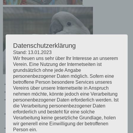
Datenschutzerklärung
Stand: 13.01.2023
Wir freuen uns sehr über Ihr Interesse an unserem
Verein. Eine Nutzung der Internetseiten ist
grundsätzlich ohne jede Angabe
personenbezogener Daten möglich. Sofern eine
betroffene Person besondere Services unseres
23. VZE-Kanarienbewertung Tettau 2023
Vereins über unsere Internetseite in Anspruch
IG Kanarien Auswertung der Bundesmeisterschaft der VZE 2019
nehmen möchte, könnte jedoch eine Verarbeitung
Auswertung 62. VZE-Bundesmeisterschaft, VZE-
personenbezogener Daten erforderlich werden. Ist
die Verarbeitung personenbezogener Daten
Bundesausstellung, Landesmeisterschaft Sachsen-Anhalt 2019
erforderlich und besteht für eine solche
Ausstellungsbestimmungen der 29. offenen VZE-Landesschau
Verarbeitung keine gesetzliche Grundlage, holen
Mecklenburg-Vorpommern 2019
wir generell eine Einwilligung der betroffenen
VZE-Landesmeisterschaften 2018 Auswertung
Person ein.