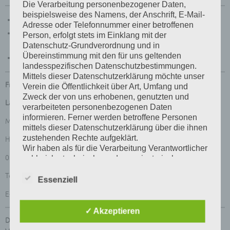
Die Verarbeitung personenbezogener Daten,
beispielsweise des Namens, der Anschrift, E-Mail-
VZE Landesverband Mitte Landesvorstands Wahl
Adresse oder Telefonnummer einer betroffenen
Auswertung 62. VZE-Bundesmeisterschaft, VZE-
Person, erfolgt stets im Einklang mit der
Bundesausstellung, Landesmeisterschaft Sachsen-Anhalt 2019
Datenschutz-Grundverordnung und in
Übereinstimmung mit den für uns geltenden
Landeszüchtertage 2019
landesspezifischen Datenschutzbestimmungen.
Mittels dieser Datenschutzerklärung möchte unser
Freistaat Sachsen
Verein die Öffentlichkeit über Art, Umfang und
Zweck der von uns erhobenen, genutzten und
Landesvorsitzender:
verarbeiteten personenbezogenen Daten
informieren. Ferner werden betroffene Personen
Matthias Schwabe
mittels dieser Datenschutzerklärung über die ihnen
zustehenden Rechte aufgeklärt.
Hufestraße 41
Wir haben als für die Verarbeitung Verantwortlicher
01896 Ohorn
zahlreiche technische und organisatorische
Maßnahmen umgesetzt, um einen möglichst
Tel.: 035955 369747
lückenlosen Schutz der über diese Internetseite
Essenziell
verarbeiteten personenbezogenen Daten
E-Mail:
matthias-schwabe-vze@gmx.de
sicherzustellen. Dennoch können Internetbasierte
Datenübertragungen grundsätzlich
✓ Akzeptieren
Sicherheitslücken aufweisen, sodass ein absoluter
Distrikt NORD
Schutz nicht gewährleistet werden kann. Aus