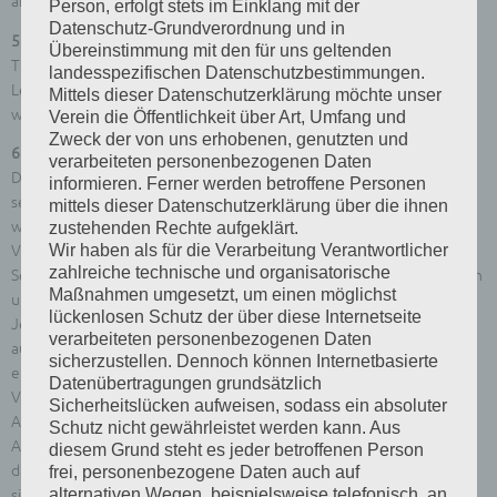
angeboten werden.
Person, erfolgt stets im Einklang mit der
Datenschutz-Grundverordnung und in
5. Abgabe von Tieren an Kinder und Jugendliche
Übereinstimmung mit den für uns geltenden
Tiere dürfen an Kinder und Jugendliche bis zum vollendeten 16.
landesspezifischen Datenschutzbestimmungen.
Lebensjahr nur im Beisein eines Erziehungsberechtigten abgegeben
Mittels dieser Datenschutzerklärung möchte unser
werden.
Verein die Öffentlichkeit über Art, Umfang und
Zweck der von uns erhobenen, genutzten und
6. Verkaufskäfige
verarbeiteten personenbezogenen Daten
Die Verkaufskäfige müssen leicht zu reinigen und zu desinfizieren
informieren. Ferner werden betroffene Personen
sein und vor jeder Wiederverwendung gereinigt und desinfiziert
mittels dieser Datenschutzerklärung über die ihnen
werden. Eine ausreichende Belüftung muss gewährleistet sein. Zur
zustehenden Rechte aufgeklärt.
Wir haben als für die Verarbeitung Verantwortlicher
Vermeidung von unnötigem Stress dürfen die Käfige nur von einer
zahlreiche technische und organisatorische
Seite einsehbar sein. Die Käfige müssen standfest untergebracht sein
Maßnahmen umgesetzt, um einen möglichst
und auf Tischhöhe, mit maximal zwei Käfigen übereinander, stehen.
lückenlosen Schutz der über diese Internetseite
Jedem Tier muss unter Beachtung tierspezifischer Anforderung in
verarbeiteten personenbezogenen Daten
ausreichender Menge Futter und Wasser in hygienisch
sicherzustellen. Dennoch können Internetbasierte
einwandfreiem Zustand zur Verfügung stehen, welches bei
Datenübertragungen grundsätzlich
Verunreinigung zu erneuern oder durch die Entfernung von
Sicherheitslücken aufweisen, sodass ein absoluter
Ausscheidungen der Tiere zu reinigen ist. Die Käfige sind durch den
Schutz nicht gewährleistet werden kann. Aus
Anbieter gegen
diesem Grund steht es jeder betroffenen Person
das Hineingreifen und die Entnahme von Tieren durch Unbefugte zu
frei, personenbezogene Daten auch auf
alternativen Wegen, beispielsweise telefonisch, an
sichern. Es dürfen grundsätzlich