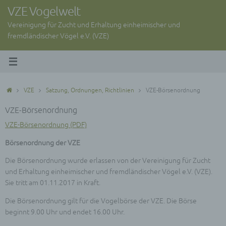
Zum
VZE Vogelwelt
Inhalt
Vereinigung für Zucht und Erhaltung einheimischer und
springen
fremdländischer Vögel e.V. (VZE)
Start
VZE
Satzung, Ordnungen, Richtlinien
VZE-Börsenordnung
VZE-Börsenordnung
VZE-Börsenordnung (PDF)
Börsenordnung der VZE
Die Börsenordnung wurde erlassen von der Vereinigung für Zucht
und Erhaltung einheimischer und fremdländischer Vögel e.V. (VZE).
Sie tritt am 01.11.2017 in Kraft.
Die Börsenordnung gilt für die Vogelbörse der VZE. Die Börse
beginnt 9.00 Uhr und endet 16.00 Uhr.