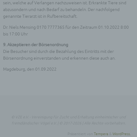
Veränderung, das Auslesen, das Abfragen, die
sein, welche auf Verlangen nachzuweisen ist. Erkrankte Tiere sind
Verwendung, die Offenlegung durch Übermittlung,
abzusondern und nach Bedarf zu behandeln. Der nachfolgend
Verbreitung oder eine andere Form der
genannte Tierarzt ist in Rufbereitschaft.
Bereitstellung, den Abgleich oder die Verknüpfung,
die Einschränkung, das Löschen oder die
Dr. Niels Mensing 0170 7777365 für den Zeitraum 01.10.2022 8:00
Vernichtung.
bis 17:00 Uhr
d) Einschränkung der Verarbeitung
9. Akzeptieren der Börsenordnung
Einschränkung der Verarbeitung ist die Markierung
Die Besucher sind durch die Bezahlung des Eintritts mit der
gespeicherter personenbezogener Daten mit dem
Börsenordnung einverstanden und erkennen diese auch an.
Ziel, ihre künftige Verarbeitung einzuschränken.
e) Profiling
Magdeburg, den 01.09.2022
Profiling ist jede Art der automatisierten
Verarbeitung personenbezogener Daten, die darin
besteht, dass diese personenbezogenen Daten
verwendet werden, um bestimmte persönliche
Aspekte, die sich auf eine natürliche Person
beziehen, zu bewerten, insbesondere, um Aspekte
bezüglich Arbeitsleistung, wirtschaftlicher Lage,
© VZE e.V. - Vereinigung für Zucht und Erhaltung einheimischer und
Gesundheit, persönlicher Vorlieben, Interessen,
fremdländischer Vögel e.V. | © 2017-2026 | Alle Rechte vorbehalten.
Zuverlässigkeit, Verhalten, Aufenthaltsort oder
Ortswechsel dieser natürlichen Person zu
Präsentiert von
Tempera
&
WordPress.