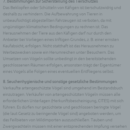
7. Bestimmungen zur Sicherstellung des Tierschutzes
Kennung wie einem Namen, zu einer
Das Beklopfen oder Schütteln von Käfigen ist tierschutzwidrig und
Kennnummer, zu Standortdaten, zu einer Online-
deshalb zu verhindern. Die Aufbewahrung von Tieren in
Kennung oder zu einem oder mehreren
unbeaufsichtigt abgestellten Fahrzeugen ist verboten, da mit
besonderen Merkmalen, die Ausdruck der
ungünstigen klimatischen Bedingungen zu rechnen ist. Das
physischen, physiologischen, genetischen,
Herausnehmen der Tiere aus den Käfigen darf nur durch den
psychischen, wirtschaftlichen, kulturellen oder
Anbieter bei Vorliegen eines triftigen Grundes, z. B. einer ernsten
sozialen Identität dieser natürlichen Person sind,
Kaufabsicht, erfolgen. Nicht statthaft ist das Herausnehmen zu
identifiziert werden kann.
Werbezwecken sowie ein Herumreichen unter Besuchern. Das
b) betroffene Person
Umsetzen von Vögeln sollte unbedingt in den bereitstehenden
Betroffene Person ist jede identifizierte oder
geschlossenen Räumen erfolgen, ansonsten trägt der Eigentümer
identifizierbare natürliche Person, deren
eines Vogels alle Folgen eines eventuellen Entfliegens selbst.
personenbezogene Daten von dem für die
Verarbeitung Verantwortlichen verarbeitet werden.
8. Seuchenhygienische und sonstige gesetzliche Bestimmungen
Verkaufte artengeschützte Vögel sind umgehend im Bestandsbuch
c) Verarbeitung
einzutragen. Verkäufer von artengeschützten Vögeln müssen alle
Verarbeitung ist jeder mit oder ohne Hilfe
erforderlichen Unterlagen (Herkunftsbescheinigung, CITES) mit sich
automatisierter Verfahren ausgeführte Vorgang
führen. Es dürfen nur gezüchtete und geschlossen beringte Vögel
oder jede solche Vorgangsreihe im
Zusammenhang mit personenbezogenen Daten
(die laut Gesetz zu beringende Vögel sind) angeboten werden, um
wie das Erheben, das Erfassen, die Organisation,
das Feilbieten von Wildimporten auszuschließen. Tauben und
das Ordnen, die Speicherung, die Anpassung oder
Zwergwachteln müssen mit einer entsprechenden Impfung versehen