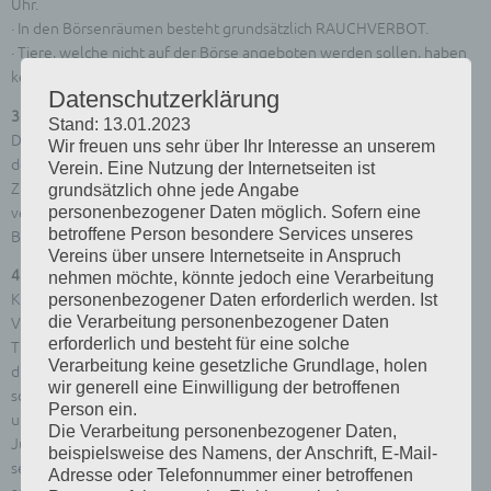
Uhr.
· In den Börsenräumen besteht grundsätzlich RAUCHVERBOT.
· Tiere, welche nicht auf der Börse angeboten werden sollen, haben
keinen Zutritt zum Börsengelände.
Datenschutzerklärung
3. Ausübung des Hausrechts
Stand: 13.01.2023
Die Börsenverantwortlichen und Aufsichtspersonen sind gegenüber
Wir freuen uns sehr über Ihr Interesse an unserem
den Anbietern und Besuchern weisungsbefugt. Sie können bei
Verein. Eine Nutzung der Internetseiten ist
Zuwiderhandlungen gegen die, durch die zuständige Behörde,
grundsätzlich ohne jede Angabe
personenbezogener Daten möglich. Sofern eine
verfügten Auflagen, die Börsenordnung oder tierschutzrechtliche
betroffene Person besondere Services unseres
Bestimmungen, Personen von der Börse ausschließen.
Vereins über unsere Internetseite in Anspruch
4. Angebotene Tiere
nehmen möchte, könnte jedoch eine Verarbeitung
Kranke, verletzte, geschwächte Tiere oder solche Tiere, bei denen
personenbezogener Daten erforderlich werden. Ist
die Verarbeitung personenbezogener Daten
Verstöße gegen das Tierschutzgesetz festzustellen sind, gestresste
erforderlich und besteht für eine solche
Tier oder Tiere mit sonstigen erheblichen Verhaltensauffälligkeiten
Verarbeitung keine gesetzliche Grundlage, holen
dürfen nicht auf das Börsengelände gebracht werden. Wird ein
wir generell eine Einwilligung der betroffenen
solches Tier während der Veranstaltung beobachtet, muss es
Person ein.
umgehend ausgesondert und im Bedarfsfall behandelt werden.
Die Verarbeitung personenbezogener Daten,
Jungtiere, die noch nicht entwöhnt sind oder Tiere, die noch nicht
beispielsweise des Namens, der Anschrift, E-Mail-
selbstständig Futter und Wasser aufnehmen können, dürfen nicht
Adresse oder Telefonnummer einer betroffenen