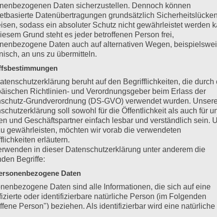
nenbezogenen Daten sicherzustellen. Dennoch können
 bekommen zum Abschluss der hoffentlich nur vorläufig ist, von mi
netbasierte Datenübertragungen grundsätzlich Sicherheitslücke
ie Anzahl ist nicht erforderlich. Danke für euer Mitarbeit! Es grüßt 
isen, sodass ein absoluter Schutz nicht gewährleistet werden k
iesem Grund steht es jeder betroffenen Person frei,
e Formular ausfüllen
nenbezogene Daten auch auf alternativen Wegen, beispielswe
onisch, an uns zu übermitteln.
ffsbestimmungen
atenschutzerklärung beruht auf den Begrifflichkeiten, die durch
m SEPA-Lastschriftverfahren zugestimmt haben, den Jahresbetrag f
äischen Richtlinien- und Verordnungsgeber beim Erlass der
 nicht genau benannt werden). Für alle anderen Zuchtfreunde gilt
schutz-Grundverordnung (DS-GVO) verwendet wurden. Unser
uch Teil I von 2012 § 3 S. 18 – 19)
schutzerklärung soll sowohl für die Öffentlichkeit als auch für u
n und Geschäftspartner einfach lesbar und verständlich sein.
mmlung am 09.07.2022 ändert sich der
zu gewährleisten, möchten wir vorab die verwendeten
flichkeiten erläutern.
erwenden in dieser Datenschutzerklärung unter anderem die
nden Begriffe:
etrag beinhaltet die Zeitschrift u. die Versandkosten)
hr
ersonenbezogene Daten
nenbezogene Daten sind alle Informationen, die sich auf eine
unde in den Verband der VZE
ifizierte oder identifizierbare natürliche Person (im Folgenden
ffene Person") beziehen. Als identifizierbar wird eine natürliche
rufen.
n angesehen, die direkt oder indirekt, insbesondere mittels