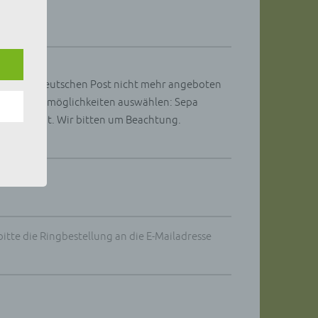
er, zu
en
en,
 von der Deutschen Post nicht mehr angeboten
en Zahlungsmöglichkeiten auswählen: Sepa
e
Cent erhöht. Wir bitten um Beachtung.
ng
hang
bitte die Ringbestellung an die E-Mailadresse
der
g, das