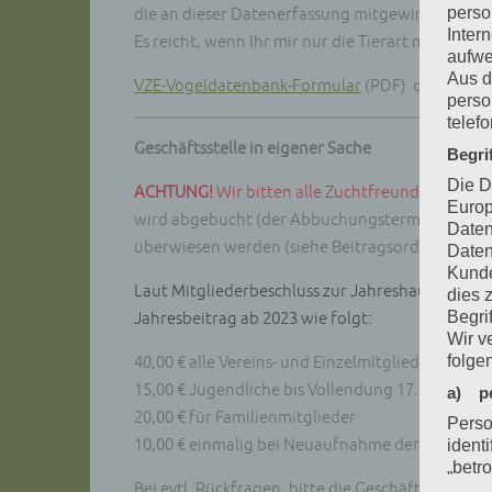
perso
die an dieser Datenerfassung mitgewirkt haben,
Inter
Es reicht, wenn Ihr mir nur die Tierart meldet, d
aufwe
Aus d
VZE-Vogeldatenbank-Formular
(PDF) oder
onlin
perso
telef
Geschäftsstelle in eigener Sache
Begri
Die D
ACHTUNG!
Wir bitten alle Zuchtfreunde, die de
Europ
wird abgebucht (der Abbuchungstermin kann noch
Daten
überwiesen werden (siehe Beitragsordnung – Jahrb
Daten
Kunde
Laut Mitgliederbeschluss zur Jahreshauptversa
dies 
Begrif
Jahresbeitrag ab 2023 wie folgt:
Wir v
folge
40,00 € alle Vereins- und Einzelmitglieder (der B
15,00 € Jugendliche bis Vollendung 17. Lebensja
a) p
20,00 € für Familienmitglieder
Perso
10,00 € einmalig bei Neuaufnahme der Zuchtfre
ident
„betro
Bei evtl. Rückfragen, bitte die Geschäftsstelle an
Perso