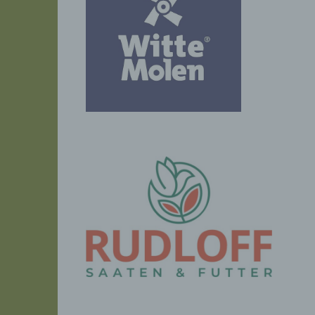
perso
einzu
e) Pr
Profi
Daten
werde
Perso
Arbei
Inter
diese
f) P
Pseud
einer
Hinzu
betro
Infor
organ
perso
natür
g) Ve