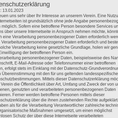
enschutzerklärung
weiter zum Beitrag
: 13.01.2023
reuen uns sehr über Ihr Interesse an unserem Verein. Eine Nutz
nternetseiten ist grundsätzlich ohne jede Angabe personenbezo
apageien 2026
weiter zum Beitrag
 möglich. Sofern eine betroffene Person besondere Services u
ns über unsere Internetseite in Anspruch nehmen möchte, könnt
h eine Verarbeitung personenbezogener Daten erforderlich wer
2.04.2026
weiter zum Beitrag
ie Verarbeitung personenbezogener Daten erforderlich und besteh
solche Verarbeitung keine gesetzliche Grundlage, holen wir gen
Einwilligung der betroffenen Person ein.
g leicht gemacht!
weiter zum Beitrag
erarbeitung personenbezogener Daten, beispielsweise des Na
nschrift, E-Mail-Adresse oder Telefonnummer einer betroffenen
n, erfolgt stets im Einklang mit der Datenschutz-Grundverordnu
ür Nicht-Mitglieder der VZE ist jetzt möglich. Für Mitglieder ist d
n Übereinstimmung mit den für uns geltenden landesspezifisch
re
.
schutzbestimmungen. Mittels dieser Datenschutzerklärung mö
 Verein die Öffentlichkeit über Art, Umfang und Zweck der von 
enen, genutzten und verarbeiteten personenbezogenen Daten
mieren. Ferner werden betroffene Personen mittels dieser
schutzerklärung über die ihnen zustehenden Rechte aufgeklärt
 mich noch einmal an Euch wenden, um an unserer
Aktion der Datene
aben als für die Verarbeitung Verantwortlicher zahlreiche techn
nnen und Zuchtfreunde bei mir gemeldet und darüber habe ich mich
rganisatorische Maßnahmen umgesetzt, um einen möglichst
ehr Mithilfe von Eurer Seite aus. Also traut Euch und meldet Euch
nlosen Schutz der über diese Internetseite verarbeiteten