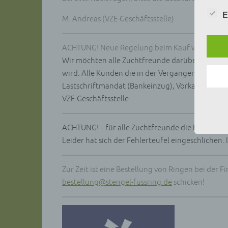
Zuord
E
M. Andreas (VZE-Geschäftsstelle)
Stand
beson
genet
ACHTUNG! Neue Regelung beim Kauf von Artens
Identi
Wir möchten alle Zuchtfreunde darüber informi
b) be
wird. Alle Kunden die in der Vergangenheit „p
Betrof
Lastschriftmandat (Bankeinzug), Vorkasse, Rec
Perso
VZE-Geschäftsstelle
Veran
c) Ve
ACHTUNG! – für alle Zuchtfreunde die Kunststoffr
Verar
ausge
Leider hat sich der Fehlerteufel eingeschlichen.
mit p
Organ
Verän
Zur Zeit ist eine Bestellung von Ringen bei der 
Offen
bestellung@stengel-fussring.de
schicken!
Berei
Lösch
d) Ei
Einsc