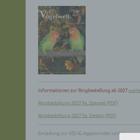
Informationen zur Ringbestellung ab 2027
weite
Ringbestellung 2027 Fa. Stengel (PDF)
Ringbestellung 2027 Fa. Oesieg (PDF)
Einladung zur VZE-IG-Agaporniden und Kleinpap