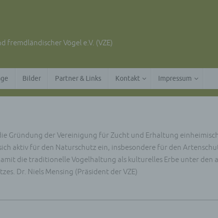
d fremdländischer Vögel e.V. (VZE)
äge
Bilder
Partner & Links
Kontakt
Impressum
die Gründung der Vereinigung für Zucht und Erhaltung einheimisc
 sich aktiv für den Naturschutz ein, insbesondere für den Artenschu
mit die traditionelle Vogelhaltung als kulturelles Erbe unter den 
zes. Dr. Niels Mensing (Präsident der VZE)