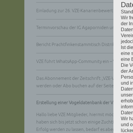
Dat
Einladung zur 26. VZE-Kanarienbewertung 2026
Stand
Wir f
der I
Terminvorschau der IG Agaporniden und Kleinp
Daten
Verei
jedoc
Bericht Prachtfinkenstammtisch Distrikt Mitte 1
Ist d
eine 
eine 
VZE führt WhatsApp-Community ein – Vernetzun
Die V
der A
Perso
Das Abonnement der Zeitschrift „VZE-Vogelwelt“ f
und i
werden oder Abo buchen auf der Seite
Formula
Daten
unser
erhob
Erstellung einer Vogeldatenbank der VZE
infor
Daten
Hallo liebe VZE Mitglieder, hiermit möchte ich
Wir h
haben sich bis jetzt schon einige Zuchtfreundi
und o
Erfolg werden zu lassen, bedarf es aber noch m
lücke