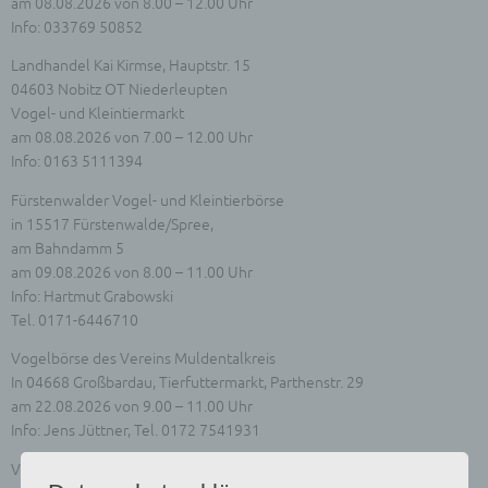
am 08.08.2026 von 8.00 – 12.00 Uhr
Info: 033769 50852
Landhandel Kai Kirmse, Hauptstr. 15
04603 Nobitz OT Niederleupten
Vogel- und Kleintiermarkt
am 08.08.2026 von 7.00 – 12.00 Uhr
Info: 0163 5111394
Fürstenwalder Vogel- und Kleintierbörse
in 15517 Fürstenwalde/Spree,
am Bahndamm 5
am 09.08.2026 von 8.00 – 11.00 Uhr
Info: Hartmut Grabowski
Tel. 0171-6446710
Vogelbörse des Vereins Muldentalkreis
In 04668 Großbardau, Tierfuttermarkt, Parthenstr. 29
am 22.08.2026 von 9.00 – 11.00 Uhr
Info: Jens Jüttner, Tel. 0172 7541931
Vogelbörse und Kleintiermarkt in