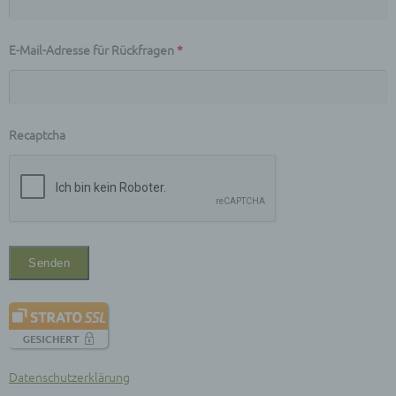
physischen, physiologischen, genetischen,
psychischen, wirtschaftlichen, kulturellen oder
sozialen Identität dieser natürlichen Person sind,
E-Mail-Adresse für Rückfragen
*
identifiziert werden kann.
b) betroffene Person
Betroffene Person ist jede identifizierte oder
identifizierbare natürliche Person, deren
Recaptcha
personenbezogene Daten von dem für die
Verarbeitung Verantwortlichen verarbeitet werden.
c) Verarbeitung
Verarbeitung ist jeder mit oder ohne Hilfe
automatisierter Verfahren ausgeführte Vorgang
oder jede solche Vorgangsreihe im
Zusammenhang mit personenbezogenen Daten
wie das Erheben, das Erfassen, die Organisation,
das Ordnen, die Speicherung, die Anpassung oder
Veränderung, das Auslesen, das Abfragen, die
Verwendung, die Offenlegung durch Übermittlung,
Verbreitung oder eine andere Form der
Bereitstellung, den Abgleich oder die Verknüpfung,
Datenschutzerklärung
die Einschränkung, das Löschen oder die