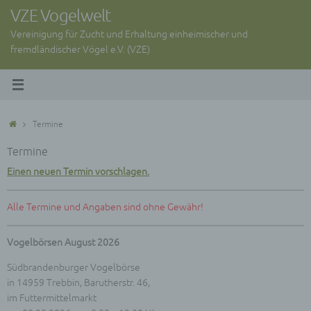
Zum
VZE Vogelwelt
Inhalt
Vereinigung für Zucht und Erhaltung einheimischer und
springen
fremdländischer Vögel e.V. (VZE)
Start
Termine
Termine
Einen neuen Termin vorschlagen.
Alle Termine und Angaben sind ohne Gewähr!
Vogelbörsen August 2026
Südbrandenburger Vogelbörse
in 14959 Trebbin, Barutherstr. 46,
im Futtermittelmarkt