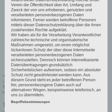
Verein die Öffentlichkeit über Art, Umfang und
Zweck der von uns erhobenen, genutzten und
verarbeiteten personenbezogenen Daten
informieren. Ferner werden betroffene Personen
mittels dieser Datenschutzerklärung über die ihnen
zustehenden Rechte aufgeklärt.
Wir haben als für die Verarbeitung Verantwortlicher
zahlreiche technische und organisatorische
Maßnahmen umgesetzt, um einen möglichst
lückenlosen Schutz der über diese Internetseite
verarbeiteten personenbezogenen Daten
sicherzustellen. Dennoch können Internetbasierte
Datenübertragungen grundsätzlich
Sicherheitslücken aufweisen, sodass ein absoluter
Schutz nicht gewährleistet werden kann. Aus
Hier können Termine für Vogelbörsen, Ausstellungen, Stammtische
diesem Grund steht es jeder betroffenen Person
usw. eingetragen werden.
frei, personenbezogene Daten auch auf
Termine ohne genaue Angabe der Anfangs- und Endzeiten werden
alternativen Wegen, beispielsweise telefonisch, an
nicht veröffentlicht!
uns zu übermitteln.
Begriffsbestimmungen
Terminvorschlag VZE - Kalender
Die Datenschutzerklärung beruht auf den