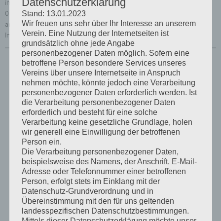
Datenschutzerklärung
im Vereinshaus der Ziergeflügel- u. Exotenzüchter
01619 Zeithain, Feldstraße 1
Stand: 13.01.2023
Wir freuen uns sehr über Ihr Interesse an unserem
am 30.08.2026 von 7.00 – 10.00 Uhr
Verein. Eine Nutzung der Internetseiten ist
Info: 0171 3602965 (Zfrd. Dietze)
grundsätzlich ohne jede Angabe
personenbezogener Daten möglich. Sofern eine
betroffene Person besondere Services unseres
Vereins über unsere Internetseite in Anspruch
nehmen möchte, könnte jedoch eine Verarbeitung
personenbezogener Daten erforderlich werden. Ist
die Verarbeitung personenbezogener Daten
erforderlich und besteht für eine solche
Verarbeitung keine gesetzliche Grundlage, holen
wir generell eine Einwilligung der betroffenen
Person ein.
Die Verarbeitung personenbezogener Daten,
beispielsweise des Namens, der Anschrift, E-Mail-
Adresse oder Telefonnummer einer betroffenen
Person, erfolgt stets im Einklang mit der
Datenschutz-Grundverordnung und in
Übereinstimmung mit den für uns geltenden
landesspezifischen Datenschutzbestimmungen.
Mittels dieser Datenschutzerklärung möchte unser