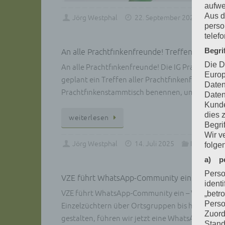
aufwe
Aus d
Jörg Westphal
22. September 2025
IG 
perso
telef
Begri
An alle Prachtfinkenfreunde! Treffen der VZE
Die D
An alle Prachtfinkenfreunde! Die IG Prachtfinke
Europ
geplant ein Treffen aller Prachtfinkenfreunde zu o
Daten
Prachtfinkenstammtisch benennen, um Meinun
Daten
Kunde
dies 
wei­ter­le­sen
Begrif
Wir v
Jörg Westphal
14. Juli 2025
IG Prachtfi
folge
a) p
Perso
VZE führt WhatsApp-Community ein – Vernetz
ident
VZE führt WhatsApp-Community ein – Vernetzung
„betro
Perso
Einzelzüchtern über Ortsgruppen bis hin zu Bez
Zuord
gestalten, führen wir jetzt eine WhatsApp-Com
Stand