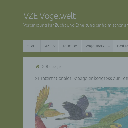
Zum
Inhalt
VZE Vogelwelt
springen
Vereinigung für Zucht und Erhaltung einheimischer un
Zum
Start
VZE
Termine
Vogelmarkt
Beitr
Inhalt
springen
Start
Beiträge
XI. Internationaler Papageienkongress auf Ten