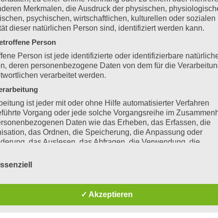
deren Merkmalen, die Ausdruck der physischen, physiologisch
ischen, psychischen, wirtschaftlichen, kulturellen oder sozialen
tät dieser natürlichen Person sind, identifiziert werden kann.
troffene Person
ungen
,
Nachricht an die VZE-Mitglieder
fene Person ist jede identifizierte oder identifizierbare natürlich
n, deren personenbezogene Daten von dem für die Verarbeitu
twortlichen verarbeitet werden.
(1975 – 2025)
rarbeitung
r) – 50 Jahre IG Agaporniden und Kleinpapageien – VZE-Vogelwelt 
beitung ist jeder mit oder ohne Hilfe automatisierter Verfahren
rde von 55 arrangierten Agaporniden- und Zwergpapageien-züchte
führte Vorgang oder jede solche Vorgangsreihe im Zusammen
erzüchter“ (VKSK) die IG Agaporniden…
ersonenbezogenen Daten wie das Erheben, das Erfassen, die
isation, das Ordnen, die Speicherung, die Anpassung oder
derung, das Auslesen, das Abfragen, die Verwendung, die
legung durch Übermittlung, Verbreitung oder eine andere Form 
tstellung, den Abgleich oder die Verknüpfung, die Einschränkun
ssenziell
iden und Kleinpapageien
en oder die Vernichtung.
nschränkung der Verarbeitung
✓ Akzeptieren
hränkung der Verarbeitung ist die Markierung gespeicherter
nenbezogener Daten mit dem Ziel, ihre künftige Verarbeitung
der Distriktwahl Mitte vom 12.04.25 bin ich als Stellvertreter des 