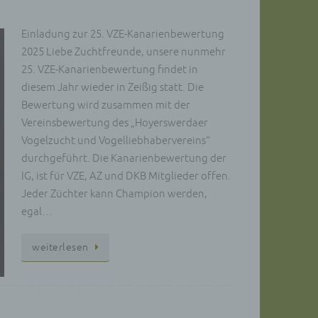
ittel
ie
Einladung zur 25. VZE-Kanarienbewertung
as
2025 Liebe Zuchtfreunde, unsere nunmehr
25. VZE-Kanarienbewertung findet in
g
diesem Jahr wieder in Zeißig statt. Die
en
Bewertung wird zusammen mit der
Vereinsbewertung des „Hoyerswerdaer
Vogelzucht und Vogelliebhabervereins“
de,
rag
durchgeführt. Die Kanarienbewertung der
IG, ist für VZE, AZ und DKB Mitglieder offen.
Jeder Züchter kann Champion werden,
egal…
elegt
lt
wei­ter­le­sen
gelten