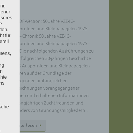
ung
gener
nseres
zur PDF-Version: 50 Jahre VZE-IG-
e
Agaporniden und Kleinpapageien 1975-
den.
t für
2025 – Chronik 50 Jahre VZE-IG-
erell
Agaporniden und Kleinpapageien 1975 –
2025 Die nachfolgenden Ausführungen zu
mens,
der erfolgreichen 50-jährigen Geschichte
ng
der IG-Agaporniden und Kleinpapageien
en
basieren auf der Grundlage der
chte
vorliegenden umfangreichen
uns
Aufzeichnungen vorangegangener
Jubiläen und erhaltenen Informationen
.
von langjährigen Zuchtfreunden und
ische
besonders von Gründungsmitgliedern…
wei­ter­le­sen
n