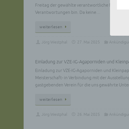
einzu
Freitag der gewählte verantwortliche für Sachsen
e) Pr
Verantwortungen bin. Da keine…
Profi
Daten
wei­ter­le­sen
werde
Perso
Arbei
Jörg Westphal
27. Mai 2025
Ankündigu
Inter
diese
f) P
Einladung zur VZE-IG-Agaporniden und Klein
Pseud
Einladung zur VZE-IG-Agaporniden und Kleinpap
einer
Meisterschaft- in Verbindung mit der Ausstellu
Hinzu
gastgebenden Verein für die uns gewährte Unter
betro
Infor
organ
wei­ter­le­sen
perso
natür
Jörg Westphal
26. Mai 2025
Ankündigu
g) Ve
Veran