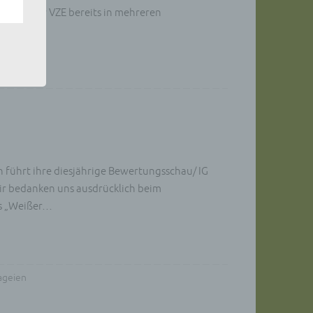
 ich in der VZE bereits in mehreren
gener
wendet
che
eben,
el
n
führt ihre diesjährige Bewertungsschau/ IG
Wir bedanken uns ausdrücklich beim
en
us „Weißer…
ichen
die
rbaren
ageien