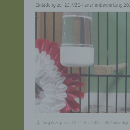
natür
Einladung zur 25. VZE-Kanarienbewertung 20
Stell
der V
Zweck
Recht
bezie
nach 
werde
h) Au
Auftr
Einri
des V
i) E
Empfä
Einri
werde
oder 
Unter
Mitgl
jedoc
Jörg Westphal
17. Mai 2025
Ankündigu
j) Dr