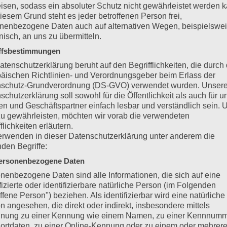
isen, sodass ein absoluter Schutz nicht gewährleistet werden k
iesem Grund steht es jeder betroffenen Person frei,
Agaporniden und Kleinpapageien
nenbezogene Daten auch auf alternativen Wegen, beispielswe
onisch, an uns zu übermitteln.
ffsbestimmungen
-Prachtfinkenfreunde
atenschutzerklärung beruht auf den Begrifflichkeiten, die durch
n befindet sich im Ruhemodus. Dieser Zustand ist nicht befriedige
äischen Richtlinien- und Verordnungsgeber beim Erlass der
rganisieren. Langfristiges Ziel ist es die IG zu reaktivieren. Zunäch
schutz-Grundverordnung (DS-GVO) verwendet wurden. Unser
gen und Ideen zu sammeln…
schutzerklärung soll sowohl für die Öffentlichkeit als auch für u
n und Geschäftspartner einfach lesbar und verständlich sein.
zu gewährleisten, möchten wir vorab die verwendeten
flichkeiten erläutern.
erwenden in dieser Datenschutzerklärung unter anderem die
nken
,
Nachricht an die VZE-Mitglieder
,
Veranstaltungen
nden Begriffe:
ersonenbezogene Daten
nenbezogene Daten sind alle Informationen, die sich auf eine
ung leicht gemacht!
ifizierte oder identifizierbare natürliche Person (im Folgenden
 leicht gemacht! Die VZE lebt von der Gemeinschaft, dem Austausc
ffene Person") beziehen. Als identifizierbar wird eine natürliche
n angesehen, die direkt oder indirekt, insbesondere mittels
irken und Interessengemeinschaften. Um diese Kommunikation künft
nung zu einer Kennung wie einem Namen, zu einer Kennnumm
munity für die…
ortdaten, zu einer Online-Kennung oder zu einem oder mehrer