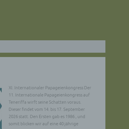
XI. Internationaler Papageienkongress Der
11. Internationale Papageienkongress auf
Teneriffa wirft seine Schatten voraus.
Dieser findet vom 14. bis 17. September
2026 statt. Den Ersten gab es 1986 , und
somit blicken wir auf eine 40 jährige