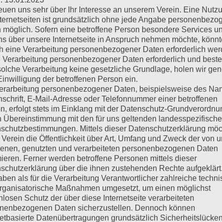
reuen uns sehr über Ihr Interesse an unserem Verein. Eine Nutz
nternetseiten ist grundsätzlich ohne jede Angabe personenbezo
eien 1975-2025 Chronik
 möglich. Sofern eine betroffene Person besondere Services u
ns über unsere Internetseite in Anspruch nehmen möchte, könnt
h eine Verarbeitung personenbezogener Daten erforderlich wer
ie Verarbeitung personenbezogener Daten erforderlich und besteh
solche Verarbeitung keine gesetzliche Grundlage, holen wir gen
Einwilligung der betroffenen Person ein.
erarbeitung personenbezogener Daten, beispielsweise des Na
nschrift, E-Mail-Adresse oder Telefonnummer einer betroffenen
n, erfolgt stets im Einklang mit der Datenschutz-Grundverordnu
n Übereinstimmung mit den für uns geltenden landesspezifisch
schutzbestimmungen. Mittels dieser Datenschutzerklärung mö
 Verein die Öffentlichkeit über Art, Umfang und Zweck der von 
enen, genutzten und verarbeiteten personenbezogenen Daten
mieren. Ferner werden betroffene Personen mittels dieser
schutzerklärung über die ihnen zustehenden Rechte aufgeklärt
aben als für die Verarbeitung Verantwortlicher zahlreiche techn
rganisatorische Maßnahmen umgesetzt, um einen möglichst
nlosen Schutz der über diese Internetseite verarbeiteten
nenbezogenen Daten sicherzustellen. Dennoch können
netbasierte Datenübertragungen grundsätzlich Sicherheitslücke