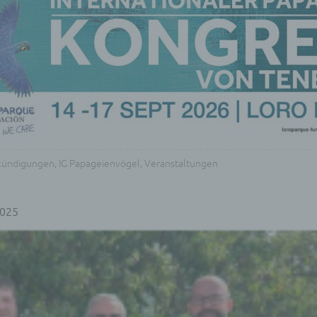
kündigungen
,
IG Papageienvögel
,
Veranstaltungen
2025