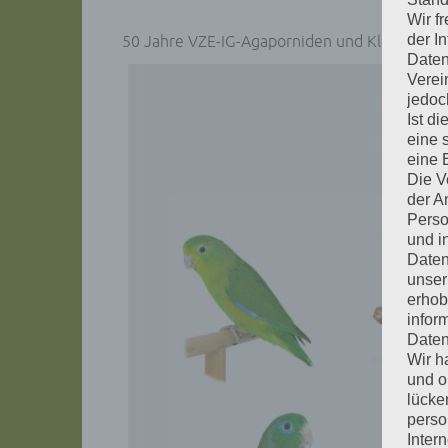
Wir f
der I
50 Jahre VZE-IG-Agaporniden und Kleinpapag
Daten
Verei
jedoc
Ist d
eine 
eine 
Die V
der A
Perso
und i
Daten
unser
erhob
infor
Daten
Wir h
und o
lücke
perso
Inter