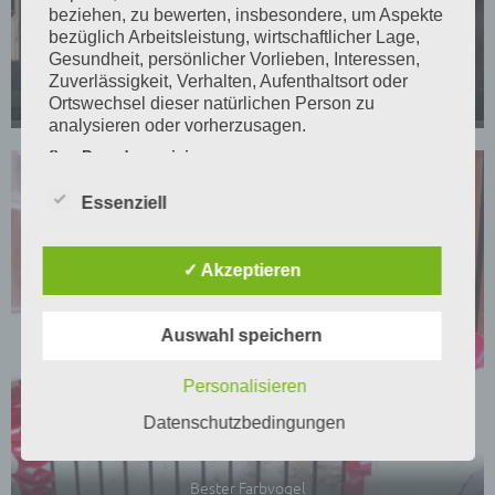
beziehen, zu bewerten, insbesondere, um Aspekte
bezüglich Arbeitsleistung, wirtschaftlicher Lage,
Gesundheit, persönlicher Vorlieben, Interessen,
Zuverlässigkeit, Verhalten, Aufenthaltsort oder
Ortswechsel dieser natürlichen Person zu
Bester Positurvogel
analysieren oder vorherzusagen.
f) Pseudonymisierung
Pseudonymisierung ist die Verarbeitung
Essenziell
personenbezogener Daten in einer Weise, auf
welche die personenbezogenen Daten ohne
Hinzuziehung zusätzlicher Informationen nicht
✓ Akzeptieren
mehr einer spezifischen betroffenen Person
zugeordnet werden können, sofern diese
zusätzlichen Informationen gesondert aufbewahrt
Auswahl speichern
werden und technischen und organisatorischen
Maßnahmen unterliegen, die gewährleisten, dass
die personenbezogenen Daten nicht einer
Personalisieren
identifizierten oder identifizierbaren natürlichen
Datenschutzbedingungen
Person zugewiesen werden.
g) Verantwortlicher oder für die Verarbeitung
Verantwortlicher
Bester Farbvogel