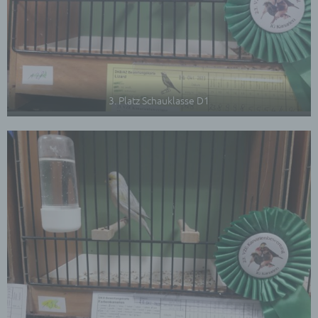
Willensbekundung in Form einer Erklärung oder
einer sonstigen eindeutigen bestätigenden
Handlung, mit der die betroffene Person zu
verstehen gibt, dass sie mit der Verarbeitung der
sie betreffenden personenbezogenen Daten
einverstanden ist.
3. Platz Schauklasse D1
Name und Anschrift des für die Verarbeitung
Verantwortlichen
Verantwortlicher im Sinne der Datenschutz-
Grundverordnung, sonstiger in den Mitgliedstaaten
der Europäischen Union geltenden
Datenschutzgesetze und anderer Bestimmungen
mit datenschutzrechtlichem Charakter ist die:
Vereinigung für Zucht und Erhaltung einheimischer
und fremdländischer Vögel e.V. (VZE)
Dr. Niels Mensing
Akazienstr. 4
39126 Magdeburg
Deutschland
039150959778
E-Mail: niels.mensing@t-online.de