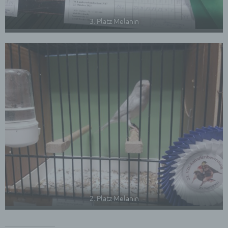
Cookies / SessionStorage / LocalStorage
Die Internetseiten verwenden teilweise so
3. Platz Melanin
genannte Cookies, LocalStorage und
SessionStorage. Dies dient dazu, unser Angebot
nutzerfreundlicher, effektiver und sicherer zu
machen. Local Storage und SessionStorage ist
eine Technologie, mit welcher ihr Browser Daten
auf Ihrem Computer oder mobilen Gerät
abspeichert. Cookies sind Textdateien, welche
über einen Internetbrowser auf einem
Computersystem abgelegt und gespeichert
werden. Sie können die Verwendung von Cookies,
LocalStorage und SessionStorage durch
entsprechende Einstellung in Ihrem Browser
verhindern.
Zahlreiche Internetseiten und Server verwenden
Cookies. Viele Cookies enthalten eine sogenannte
Cookie-ID. Eine Cookie-ID ist eine eindeutige
Kennung des Cookies. Sie besteht aus einer
2. Platz Melanin
Zeichenfolge, durch welche Internetseiten und
Server dem konkreten Internetbrowser zugeordnet
werden können, in dem das Cookie gespeichert