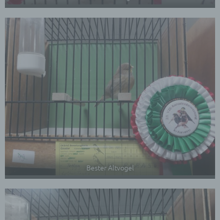
Verantwortlicher oder für die Verarbeitung
Verantwortlicher ist die natürliche oder juristische
Person, Behörde, Einrichtung oder andere Stelle,
die allein oder gemeinsam mit anderen über die
Zwecke und Mittel der Verarbeitung von
personenbezogenen Daten entscheidet. Sind die
Zwecke und Mittel dieser Verarbeitung durch das
Unionsrecht oder das Recht der Mitgliedstaaten
vorgegeben, so kann der Verantwortliche
beziehungsweise können die bestimmten Kriterien
seiner Benennung nach dem Unionsrecht oder
dem Recht der Mitgliedstaaten vorgesehen
werden.
h) Auftragsverarbeiter
Auftragsverarbeiter ist eine natürliche oder
juristische Person, Behörde, Einrichtung oder
Bester Altvogel
andere Stelle, die personenbezogene Daten im
Auftrag des Verantwortlichen verarbeitet.
i) Empfänger
Empfänger ist eine natürliche oder juristische
Person, Behörde, Einrichtung oder andere Stelle,