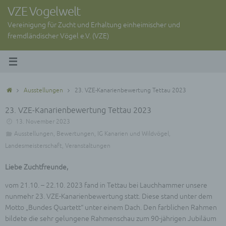
Zum
VZE Vogelwelt
Inhalt
Vereinigung für Zucht und Erhaltung einheimischer und
springen
fremdländischer Vögel e.V. (VZE)
Start
Ausstellungen
23. VZE-Kanarienbewertung Tettau 2023
23. VZE-Kanarienbewertung Tettau 2023
13. November 2023
Ausstellungen
,
Bewertungen
,
IG Kanarien und Wildvögel
,
Landesmeisterschaft
,
Veranstaltungen
Liebe Zuchtfreunde,
vom 21.10. – 22.10. 2023 fand in Tettau bei Lauchhammer unsere
nunmehr 23. VZE-Kanarienbewertung statt. Diese stand unter dem
Motto „Bundes Quartett“ unter einem Dach. Den farblichen Rahmen
bildete die sehr gelungene Rahmenschau zum 90-jährigen Jubiläum