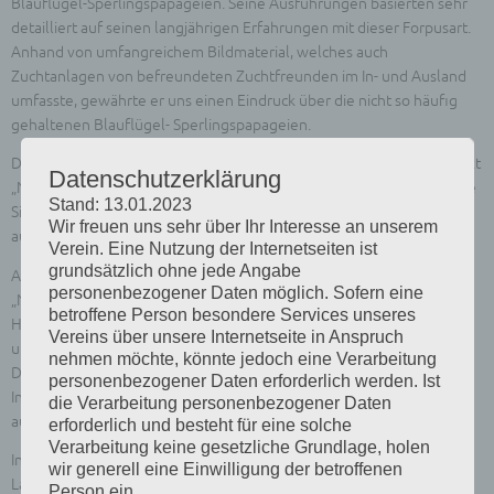
Blauflügel-Sperlingspapageien. Seine Ausführungen basierten sehr
detailliert auf seinen langjährigen Erfahrungen mit dieser Forpusart.
Anhand von umfangreichem Bildmaterial, welches auch
Zuchtanlagen von befreundeten Zuchtfreunden im In- und Ausland
umfasste, gewährte er uns einen Eindruck über die nicht so häufig
gehaltenen Blauflügel- Sperlingspapageien.
Der anschließende Vortrag von Frau TÄ. Wedel mit dem Schwerpunkt
Datenschutzerklärung
„Nasenkakadus“ im Freiland und in der Voliere umfasste auch andere
Stand: 13.01.2023
Sittiche und Amazonen. Hierbei gab sie einen umfassenden Einblick
Wir freuen uns sehr über Ihr Interesse an unserem
auf die von ihr praktizierte Fütterung und Hygienemaßnahmen.
Verein. Eine Nutzung der Internetseiten ist
grundsätzlich ohne jede Angabe
Anschließend folgte der Vortrag von Dr. Niels Mensing zum Thema
personenbezogener Daten möglich. Sofern eine
„Neue Risiken für unsere einheimische Vogelwelt“ mit besonderem
betroffene Person besondere Services unseres
Hinweis auf die von den Erregern des USUTU-Virus, WEST-NIL-Virus
Vereins über unsere Internetseite in Anspruch
und E. coli-Infektionen ausgehenden Gefährdungspotentiale.
nehmen möchte, könnte jedoch eine Verarbeitung
Darüber hinaus informierte er über die aktuelle Lage zur Aviären
personenbezogener Daten erforderlich werden. Ist
Influenza. Hierbei wies er immer wieder auf die von der Stechmücke
die Verarbeitung personenbezogener Daten
ausgehende Gefährdung hin.
erforderlich und besteht für eine solche
Verarbeitung keine gesetzliche Grundlage, holen
In seinen weiteren Ausführungen informierte er über die aktuelle
wir generell eine Einwilligung der betroffenen
Lage in der VZE und nahm unter anderem kurz Bezug auf die am
Person ein.