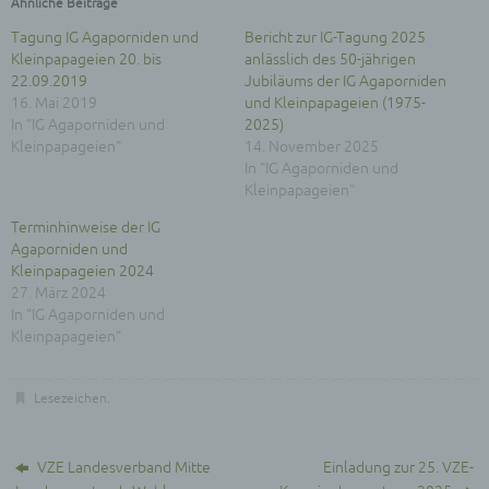
Ähnliche Beiträge
Zusammenhang mit personenbezogenen Daten
wie das Erheben, das Erfassen, die Organisation,
Tagung IG Agaporniden und
Bericht zur IG-Tagung 2025
das Ordnen, die Speicherung, die Anpassung oder
Kleinpapageien 20. bis
anlässlich des 50-jährigen
Veränderung, das Auslesen, das Abfragen, die
22.09.2019
Jubiläums der IG Agaporniden
Verwendung, die Offenlegung durch Übermittlung,
16. Mai 2019
und Kleinpapageien (1975-
Verbreitung oder eine andere Form der
In "IG Agaporniden und
2025)
Bereitstellung, den Abgleich oder die Verknüpfung,
Kleinpapageien"
14. November 2025
die Einschränkung, das Löschen oder die
In "IG Agaporniden und
Vernichtung.
Kleinpapageien"
d) Einschränkung der Verarbeitung
Terminhinweise der IG
Einschränkung der Verarbeitung ist die Markierung
Agaporniden und
gespeicherter personenbezogener Daten mit dem
Kleinpapageien 2024
Ziel, ihre künftige Verarbeitung einzuschränken.
27. März 2024
In "IG Agaporniden und
e) Profiling
Kleinpapageien"
Profiling ist jede Art der automatisierten
Verarbeitung personenbezogener Daten, die darin
besteht, dass diese personenbezogenen Daten
Lesezeichen
.
verwendet werden, um bestimmte persönliche
Aspekte, die sich auf eine natürliche Person
beziehen, zu bewerten, insbesondere, um Aspekte
VZE Landesverband Mitte
Einladung zur 25. VZE-
bezüglich Arbeitsleistung, wirtschaftlicher Lage,