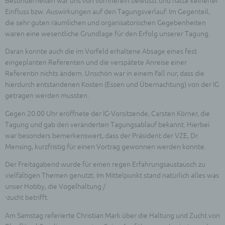
Besonderheiten war uns von vornherein bewusst und hatte keinerlei
Einfluss bzw. Auswirkungen auf den Tagungsverlauf. Im Gegenteil,
die sehr guten räumlichen und organisatorischen Gegebenheiten
waren eine wesentliche Grundlage für den Erfolg unserer Tagung.
Daran konnte auch die im Vorfeld erhaltene Absage eines fest
eingeplanten Referenten und die verspätete Anreise einer
Referentin nichts ändern. Unschön war in einem Fall nur, dass die
hierdurch entstandenen Kosten (Essen und Übernachtung) von der IG
getragen werden mussten.
Gegen 20.00 Uhr eröffnete der IG-Vorsitzende, Carsten Körner, die
Tagung und gab den veränderten Tagungsablauf bekannt. Hierbei
war besonders bemerkenswert, dass der Präsident der VZE, Dr.
Mensing, kurzfristig für einen Vortrag gewonnen werden konnte.
Der Freitagabend wurde für einen regen Erfahrungsaustausch zu
vielfältigen Themen genutzt. Im Mittelpunkt stand natürlich alles was
unser Hobby, die Vogelhaltung /
-zucht betrifft.
Am Samstag referierte Christian Mark über die Haltung und Zucht von