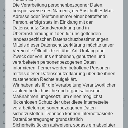
14.09.2024 stattgefundene Mitgliederversammlung in Thale. Dr.
Die Verarbeitung personenbezogener Daten,
Mensing wies darauf hin, dass in der Dezemberausgabe der
beispielsweise des Namens, der Anschrift, E-Mail-
Adresse oder Telefonnummer einer betroffenen
„Vogelwelt“ korrigierende bzw. richtigstellende Ausführungen zur
Person, erfolgt stets im Einklang mit der
Neustrukturierung der VZE enthalten sein werden. Danach
Datenschutz-Grundverordnung und in
informierte er über die Zusammenarbeit im Rahmen der „Allianz der
Übereinstimmung mit den für uns geltenden
Vogelfreunde“.
landesspezifischen Datenschutzbestimmungen.
Mittels dieser Datenschutzerklärung möchte unser
Die Ausführungen von Dr. Mensing haben bei allen Zuchtfreunden
Verein die Öffentlichkeit über Art, Umfang und
und deren anwesenden Ehefrauen einen starken informativen
Zweck der von uns erhobenen, genutzten und
Eindruck hinterlassen.
verarbeiteten personenbezogenen Daten
Die IG Agaporniden und Kleinpapageien möchte sich auf diesem
informieren. Ferner werden betroffene Personen
Wege nochmals für seine Bereitschaft zur Unterstützung unserer IG-
mittels dieser Datenschutzerklärung über die ihnen
Arbeit recht herzlich bedanken.
zustehenden Rechte aufgeklärt.
Wir haben als für die Verarbeitung Verantwortlicher
Nach dem Mittagessen führte unsere diesjährige Exkursion in die
zahlreiche technische und organisatorische
Rotkäppchen Erlebniswelt nach Freyburg. Diese umfasst eine über
Maßnahmen umgesetzt, um einen möglichst
1400 m² große Ausstellungsfläche über mehrere Etagen (Keller bis 2.
lückenlosen Schutz der über diese Internetseite
Etage). Hierbei haben wir alles über die Rotkäppchen Geschichte und
verarbeiteten personenbezogenen Daten
Wissenswertes rund um die Sektherstellung erfahren.
sicherzustellen. Dennoch können Internetbasierte
Datenübertragungen grundsätzlich
Ein sehr geschmackvolles und reichliches Abendessen bildet eine
Sicherheitslücken aufweisen, sodass ein absoluter