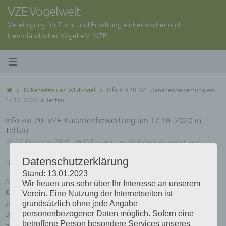
Zum
VZE Vogelwelt
Inhalt
Vereinigung für Zucht und Erhaltung einheimischer und
springen
fremdländischer Vögel e.V. (VZE)
Start
IG Kanarien und Wildvögel
Info zur 20. VZE-Kanarienbewertung am
17.10. 2020 in Tettau
Info zur 20. VZE-Kanarienbewertung am 17.10. 2020 in
Tettau
22. Dezember 2019
IG Kanarien und Wildvögel
,
Veranstaltungen
Datenschutzerklärung
Liebe Zuchtfreunde die IG Kanarien und Wildvögel informiert:
Stand: 13.01.2023
Anlässlich der am
17.10. 2020
stattfindenden
20. VZE-
Wir freuen uns sehr über Ihr Interesse an unserem
Kanarienbewertung
möchte die AG -Wildvögel an diesem Tag ihre
Verein. Eine Nutzung der Internetseiten ist
Jahresveranstaltung durchführen.
grundsätzlich ohne jede Angabe
personenbezogener Daten möglich. Sofern eine
Da die Planung dieser Veranstaltung an eine Mindestteilnehmerzahl
betroffene Person besondere Services unseres
gebunden ist bitten wir darum interessierte Zuchtfreunde bis Juni