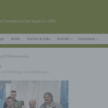
d fremdländischer Vögel e.V. (VZE)
äge
Bilder
Partner & Links
Kontakt
Impressum
g 2019 Auswertung
g
n und Wildvögel
,
Veranstaltungen