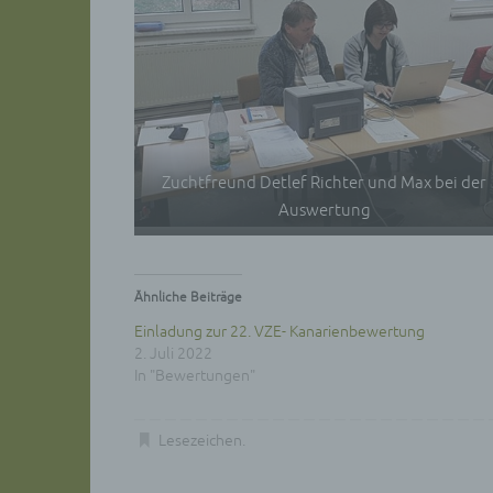
Hinzu
betro
Infor
organ
perso
natür
g) Ve
Zuchtfreund Detlef Richter und Max bei der
Veran
Auswertung
natür
Stell
der V
Zweck
Ähnliche Beiträge
Recht
bezie
Einladung zur 22. VZE- Kanarienbewertung
nach 
2. Juli 2022
werde
In "Bewertungen"
h) Au
Auftr
Lesezeichen
.
Einri
des V