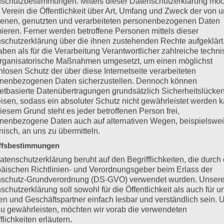
schutzbestimmungen. Mittels dieser Datenschutzerklärung mö
gel
 Verein die Öffentlichkeit über Art, Umfang und Zweck der von 
enen, genutzten und verarbeiteten personenbezogenen Daten
mieren. Ferner werden betroffene Personen mittels dieser
schutzerklärung über die ihnen zustehenden Rechte aufgeklärt
aben als für die Verarbeitung Verantwortlicher zahlreiche techn
rganisatorische Maßnahmen umgesetzt, um einen möglichst
nlosen Schutz der über diese Internetseite verarbeiteten
nenbezogenen Daten sicherzustellen. Dennoch können
anik
netbasierte Datenübertragungen grundsätzlich Sicherheitslücke
isen, sodass ein absoluter Schutz nicht gewährleistet werden k
iesem Grund steht es jeder betroffenen Person frei,
nenbezogene Daten auch auf alternativen Wegen, beispielswe
onisch, an uns zu übermitteln.
ffsbestimmungen
atenschutzerklärung beruht auf den Begrifflichkeiten, die durch
äischen Richtlinien- und Verordnungsgeber beim Erlass der
schutz-Grundverordnung (DS-GVO) verwendet wurden. Unser
schutzerklärung soll sowohl für die Öffentlichkeit als auch für u
n und Geschäftspartner einfach lesbar und verständlich sein.
zu gewährleisten, möchten wir vorab die verwendeten
flichkeiten erläutern.