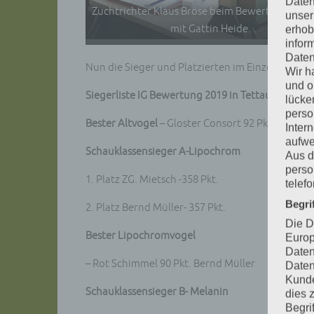
Daten
Zuchtrichter Klaus Bröse beim Bewerten der Vö
unser
mit Gattin Heide.
erhob
infor
Daten
Nun die Sieger und Platzierten im Einzelnen.
Wir h
und o
Siegerliste IG Bewertung 2019 in Tettau
lücke
perso
Bester Altvogel
– Gloster Consort 92 Pkt. Ulrich J
Inter
aufwe
Schauklassensieger A-Lipochrom
Aus d
perso
1. Platz ZG. Mietsch -358 Pkt.
telef
Begri
2. Platz Bernd Müller- 357 Pkt.
Die D
Bester Lipochromvogel
Europ
Daten
– Rot Schimmel 90 Pkt. Bernd Müller
Daten
Kunde
Schauklassensieger B- Melanin
dies 
Begrif