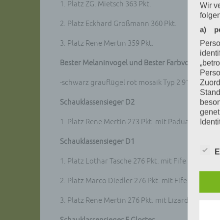
1. Platz ZG. Mietsch 363 Pkt.
Wir v
folge
2. Platz Eckhard Großmann 360 Pkt.
a) p
3. Platz Rene Mertin 359 Pkt.
Perso
ident
Bester Melaninvogel und Bester Farbvogel
„betro
Perso
-schwarz grauflügel rot mosaik Typ 2 91 Pkt. Ren
Zuord
Stand
Schauklassensieger D2
beson
genet
1. Platz Rene Mertin 273 Pkt. mit Paduaner
Identi
b) be
Schauklassensieger D1
Betrof
E
Perso
1. Platz Lothar Tasche 276 Pkt. mit Fife
Veran
2. Platz Marco Diedler 276 Pkt. mit Fife
c) Ve
Verar
3. Platz Rene Mertin 276 Pkt. mit Lizard
ausge
mit p