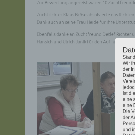
Zur Bewertung angereist waren 10 Zuchtfreunde 
Zuchtrichter Klaus Bröse absolvierte das Richt
Dank auch an seine Frau Heide für ihre Unterstü
Ebenfalls danke an Zuchtfreund Detlef Richte
Hansich und Ulrich Janik für den Auf- und Abba
Dat
Stand
Wir f
der I
Daten
Verei
jedoc
Ist d
eine 
eine 
Die V
der A
Perso
und i