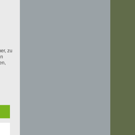
er, zu
en
en,
e
ng
hang