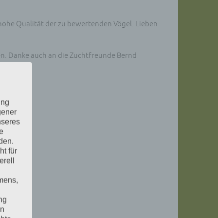
 hohe Qualität der zu bewertenden Vögel. Lieben
n. Danke auch an die Zuchtfreunde Bernd
ung
gener
nseres
e
den.
t für
erell
mens,
ng
en