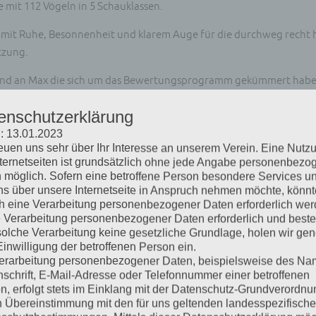
mit 112 Vögeln in 5 Schauklassen.
en mit Ruhe, Besonnenheit und klarem Auge für die durchweg recht
tzung.
r und an Max die sich um das Bewertungsprogramm gekümmert habe
u der Bewertungsregale.
enschutzerklärung
: 13.01.2023
reuen uns sehr über Ihr Interesse an unserem Verein. Eine Nutz
nternetseiten ist grundsätzlich ohne jede Angabe personenbezo
 möglich. Sofern eine betroffene Person besondere Services u
ns über unsere Internetseite in Anspruch nehmen möchte, könnt
h eine Verarbeitung personenbezogener Daten erforderlich wer
ie Verarbeitung personenbezogener Daten erforderlich und besteh
solche Verarbeitung keine gesetzliche Grundlage, holen wir gen
Einwilligung der betroffenen Person ein.
erarbeitung personenbezogener Daten, beispielsweise des Na
nschrift, E-Mail-Adresse oder Telefonnummer einer betroffenen
n, erfolgt stets im Einklang mit der Datenschutz-Grundverordnu
n Übereinstimmung mit den für uns geltenden landesspezifisch