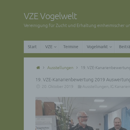
Zum
Inhalt
VZE Vogelwelt
springen
Vereinigung für Zucht und Erhaltung einheimischer un
Zum
Start
VZE
Termine
Vogelmarkt
Beitr
Inhalt
springen
Start
Ausstellungen
19. VZE-Kanarienbewertun
19. VZE-Kanarienbewertung 2019 Auswertun
20. Oktober 2019
Ausstellungen
,
IG Kanarie