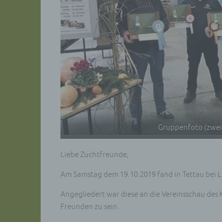
Gruppenfoto (zwei 
Liebe Zuchtfreunde,
Am Samstag dem 19.10.2019 fand in Tettau bei 
Angegliedert war diese an die Vereinsschau des 
Freunden zu sein.