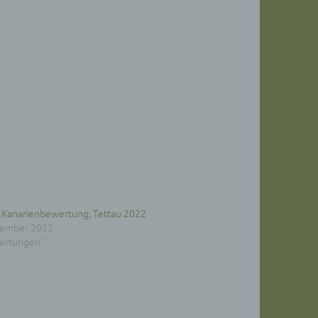
en
ichen
die
rbaren
ittel
ie
as
g
 Kanarienbewertung, Tettau 2022
en
vember 2022
wertungen"
de,
rag