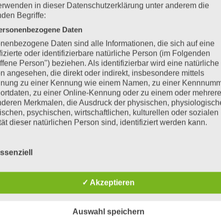
erwenden in dieser Datenschutzerklärung unter anderem die
nden Begriffe:
ersonenbezogene Daten
nenbezogene Daten sind alle Informationen, die sich auf eine
ifizierte oder identifizierbare natürliche Person (im Folgenden
ffene Person") beziehen. Als identifizierbar wird eine natürliche
n angesehen, die direkt oder indirekt, insbesondere mittels
e Mertin
nung zu einer Kennung wie einem Namen, zu einer Kennnumm
ortdaten, zu einer Online-Kennung oder zu einem oder mehrer
deren Merkmalen, die Ausdruck der physischen, physiologisch
ischen, psychischen, wirtschaftlichen, kulturellen oder sozialen
tät dieser natürlichen Person sind, identifiziert werden kann.
troffene Person
fene Person ist jede identifizierte oder identifizierbare natürlich
ssenziell
n, deren personenbezogene Daten von dem für die Verarbeitu
twortlichen verarbeitet werden.
✓ Akzeptieren
rarbeitung
beitung ist jeder mit oder ohne Hilfe automatisierter Verfahren
führte Vorgang oder jede solche Vorgangsreihe im Zusammen
Auswahl speichern
ersonenbezogenen Daten wie das Erheben, das Erfassen, die