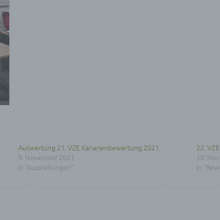
ziehung zusätzlicher Informationen nicht mehr einer spezifisch
ffenen Person zugeordnet werden können, sofern diese zusätzl
mationen gesondert aufbewahrt werden und technischen und
isatorischen Maßnahmen unterliegen, die gewährleisten, dass 
nenbezogenen Daten nicht einer identifizierten oder identifizie
lichen Person zugewiesen werden.
rantwortlicher oder für die Verarbeitung Verantwortlicher
twortlicher oder für die Verarbeitung Verantwortlicher ist die
liche oder juristische Person, Behörde, Einrichtung oder andere
e, die allein oder gemeinsam mit anderen über die Zwecke und M
erarbeitung von personenbezogenen Daten entscheidet. Sind d
e und Mittel dieser Verarbeitung durch das Unionsrecht oder d
 der Mitgliedstaaten vorgegeben, so kann der Verantwortliche
hungsweise können die bestimmten Kriterien seiner Benennun
Auswertung 21. VZE Kanarienbewertung 2021
22. VZE
dem Unionsrecht oder dem Recht der Mitgliedstaaten vorgeseh
9. November 2021
10. No
n.
In "Ausstellungen"
In "Be
ftragsverarbeiter
agsverarbeiter ist eine natürliche oder juristische Person, Behör
chtung oder andere Stelle, die personenbezogene Daten im Auft
erantwortlichen verarbeitet.