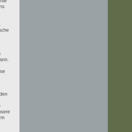
chte
uns
.
ische
n
ann.
ise
 den
e
nsere
 Um